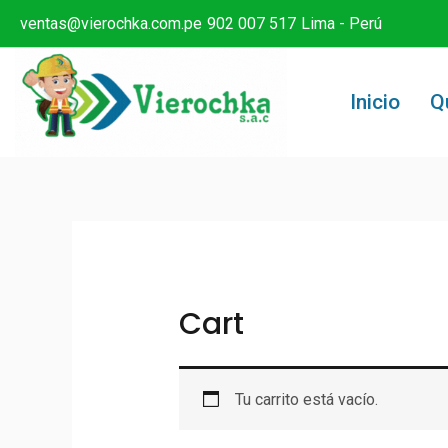
Ir
ventas@vierochka.com.pe
902 007 517
Lima - Perú
al
contenido
Inicio
Q
Cart
Tu carrito está vacío.