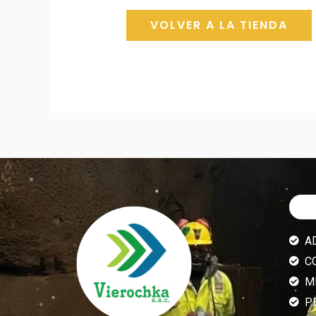
VOLVER A LA TIENDA
A
C
M
P