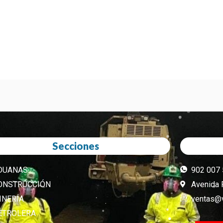
Secciones
DUANAS
902 007
ONSTRUCCIÓN
Avenida 
INERÍA
ventas@v
ETROLERA